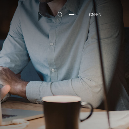
/
CN
EN